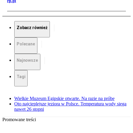
rp.pl
Zobacz również
Polecane
Najnowsze
Tagi
Wielkie Muzeum Egipskie otwarte. Na razie na próbę
Oto najcieplejsze jeziora w Polsce. Temperatura wody sięga
nawet 26 stopni
Promowane treści