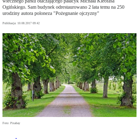
wiecznego parku otaczającego pałacyk Michała Kleofasa
Ogińskiego. Sam budynek odrestaurowano 2 lata temu na 250
urodziny autora poloneza "Pożegnanie ojczyzny"
Publikacja:
10.08.2017 09:42
Foto: Pixabay