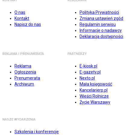
KONTAKT
REGULAMIN
O nas
Polityka Prywatności
Kontakt
Zmiana ustawień zgód
Napisz do nas
Regulamin serwisu
Informacje o nadawcy
Deklaracja dostępności
REKLAMA I PRENUMERATA
PARTNERZY
Reklama
E-kiosk.pl
Ogłoszenia
E-gazety.pl
Prenumerata
Nexto.pl
Archiwum
Mała księgowość
Kancelarierp.pl
Wieści Rolnicze
Życie Warszawy
NASZE WYDARZENIA
Szkolenia i konferencje