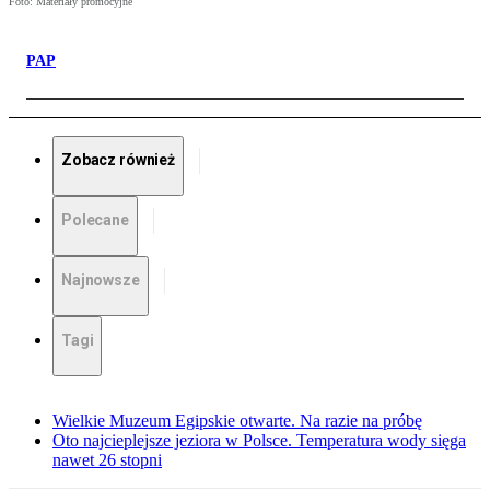
Foto: Materiały promocyjne
PAP
Zobacz również
Polecane
Najnowsze
Tagi
Wielkie Muzeum Egipskie otwarte. Na razie na próbę
Oto najcieplejsze jeziora w Polsce. Temperatura wody sięga
nawet 26 stopni