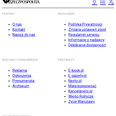
KONTAKT
REGULAMIN
O nas
Polityka Prywatności
Kontakt
Zmiana ustawień zgód
Napisz do nas
Regulamin serwisu
Informacje o nadawcy
Deklaracja dostępności
REKLAMA I PRENUMERATA
PARTNERZY
Reklama
E-kiosk.pl
Ogłoszenia
E-gazety.pl
Prenumerata
Nexto.pl
Archiwum
Mała księgowość
Kancelarierp.pl
Wieści Rolnicze
Życie Warszawy