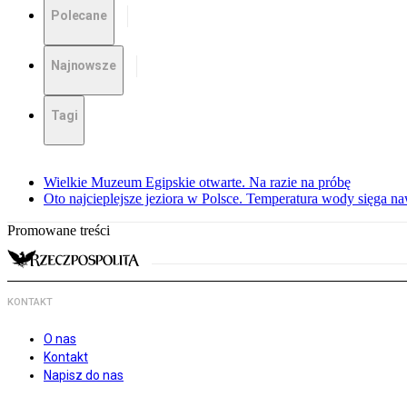
Polecane
Najnowsze
Tagi
Wielkie Muzeum Egipskie otwarte. Na razie na próbę
Oto najcieplejsze jeziora w Polsce. Temperatura wody sięga na
Promowane treści
KONTAKT
O nas
Kontakt
Napisz do nas