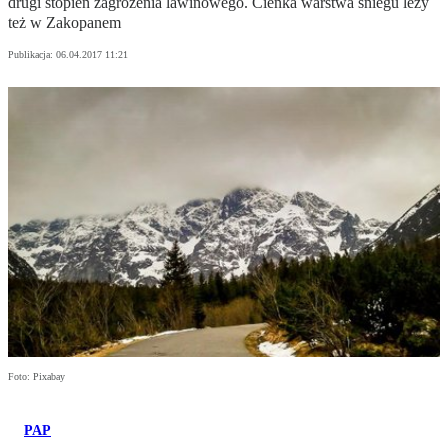
drugi stopień zagrożenia lawinowego. Cienka warstwa śniegu leży
też w Zakopanem
Publikacja:
06.04.2017 11:21
Foto: Pixabay
PAP