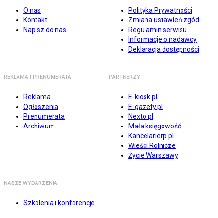
O nas
Polityka Prywatności
Kontakt
Zmiana ustawień zgód
Napisz do nas
Regulamin serwisu
Informacje o nadawcy
Deklaracja dostępności
REKLAMA I PRENUMERATA
PARTNERZY
Reklama
E-kiosk.pl
Ogłoszenia
E-gazety.pl
Prenumerata
Nexto.pl
Archiwum
Mała księgowość
Kancelarierp.pl
Wieści Rolnicze
Życie Warszawy
NASZE WYDARZENIA
Szkolenia i konferencje