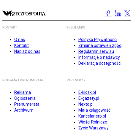
KONTAKT
REGULAMIN
O nas
Polityka Prywatności
Kontakt
Zmiana ustawień zgód
Napisz do nas
Regulamin serwisu
Informacje o nadawcy
Deklaracja dostępności
REKLAMA I PRENUMERATA
PARTNERZY
Reklama
E-kiosk.pl
Ogłoszenia
E-gazety.pl
Prenumerata
Nexto.pl
Archiwum
Mała księgowość
Kancelarierp.pl
Wieści Rolnicze
Życie Warszawy