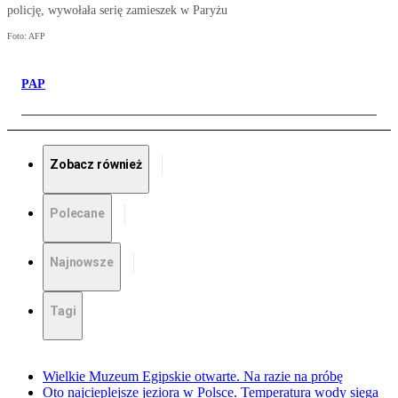
policję, wywołała serię zamieszek w Paryżu
Foto: AFP
PAP
Zobacz również
Polecane
Najnowsze
Tagi
Wielkie Muzeum Egipskie otwarte. Na razie na próbę
Oto najcieplejsze jeziora w Polsce. Temperatura wody sięga