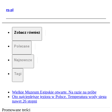
rp.pl
Zobacz również
Polecane
Najnowsze
Tagi
Wielkie Muzeum Egipskie otwarte. Na razie na próbę
Oto najcieplejsze jeziora w Polsce. Temperatura wody sięga
nawet 26 stopni
Promowane treści