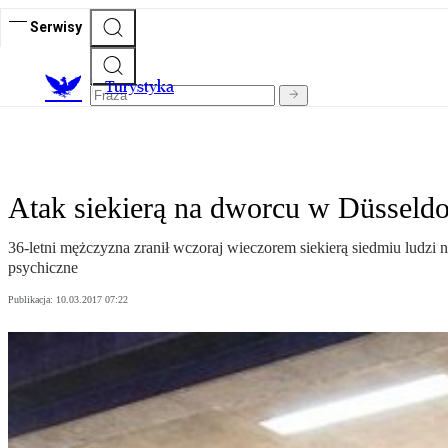
Serwisy
T
urystyka
Atak siekierą na dworcu w Düsseldo
36-letni mężczyzna zranił wczoraj wieczorem siekierą siedmiu ludzi
psychiczne
Publikacja:
10.03.2017 07:22