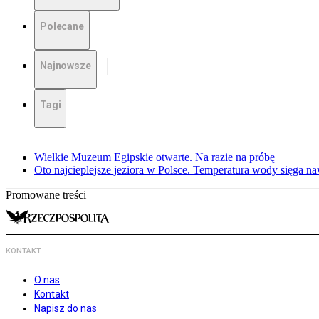
Polecane
Najnowsze
Tagi
Wielkie Muzeum Egipskie otwarte. Na razie na próbę
Oto najcieplejsze jeziora w Polsce. Temperatura wody sięga na
Promowane treści
KONTAKT
O nas
Kontakt
Napisz do nas