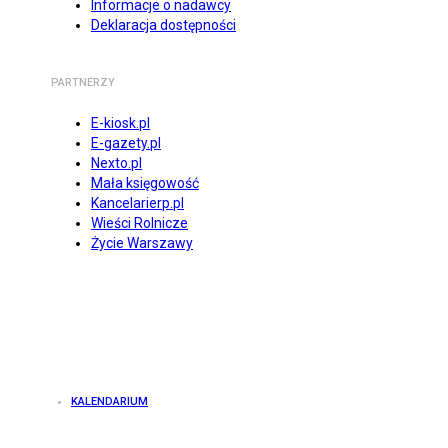
Informacje o nadawcy
Deklaracja dostępności
PARTNERZY
E-kiosk.pl
E-gazety.pl
Nexto.pl
Mała księgowość
Kancelarierp.pl
Wieści Rolnicze
Życie Warszawy
KALENDARIUM