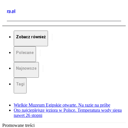
rp.pl
Zobacz również
Polecane
Najnowsze
Tagi
Wielkie Muzeum Egipskie otwarte. Na razie na próbę
Oto najcieplejsze jeziora w Polsce. Temperatura wody sięga
nawet 26 stopni
Promowane treści