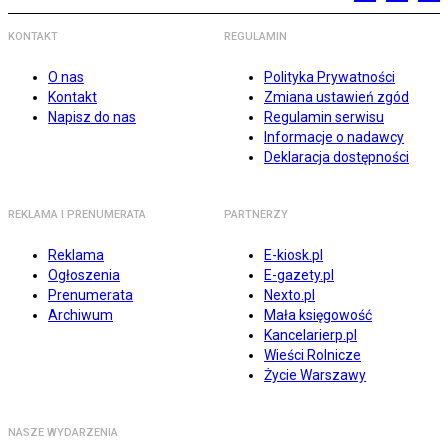
KONTAKT
REGULAMIN
O nas
Polityka Prywatności
Kontakt
Zmiana ustawień zgód
Napisz do nas
Regulamin serwisu
Informacje o nadawcy
Deklaracja dostępności
REKLAMA I PRENUMERATA
PARTNERZY
Reklama
E-kiosk.pl
Ogłoszenia
E-gazety.pl
Prenumerata
Nexto.pl
Archiwum
Mała księgowość
Kancelarierp.pl
Wieści Rolnicze
Życie Warszawy
NASZE WYDARZENIA