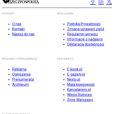
KONTAKT
REGULAMIN
O nas
Polityka Prywatności
Kontakt
Zmiana ustawień zgód
Napisz do nas
Regulamin serwisu
Informacje o nadawcy
Deklaracja dostępności
REKLAMA I PRENUMERATA
PARTNERZY
Reklama
E-kiosk.pl
Ogłoszenia
E-gazety.pl
Prenumerata
Nexto.pl
Archiwum
Mała księgowość
Kancelarierp.pl
Wieści Rolnicze
Życie Warszawy