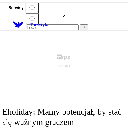
Serwisy
T
urystyka
Eholiday: Mamy potencjał, by stać
się ważnym graczem