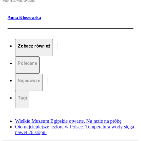
Foto: archiwum prywatne
Anna Kłossowska
Zobacz również
Polecane
Najnowsze
Tagi
Wielkie Muzeum Egipskie otwarte. Na razie na próbę
Oto najcieplejsze jeziora w Polsce. Temperatura wody sięga
nawet 26 stopni