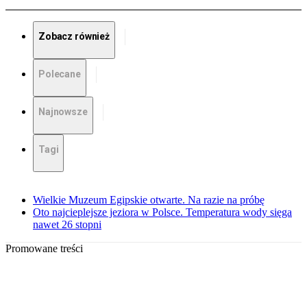
Zobacz również
Polecane
Najnowsze
Tagi
Wielkie Muzeum Egipskie otwarte. Na razie na próbę
Oto najcieplejsze jeziora w Polsce. Temperatura wody sięga
nawet 26 stopni
Promowane treści