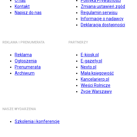
O nas
Polityka Prywatności
Kontakt
Zmiana ustawień zgód
Napisz do nas
Regulamin serwisu
Informacje o nadawcy
Deklaracja dostępności
REKLAMA I PRENUMERATA
PARTNERZY
Reklama
E-kiosk.pl
Ogłoszenia
E-gazety.pl
Prenumerata
Nexto.pl
Archiwum
Mała księgowość
Kancelarierp.pl
Wieści Rolnicze
Życie Warszawy
NASZE WYDARZENIA
Szkolenia i konferencje