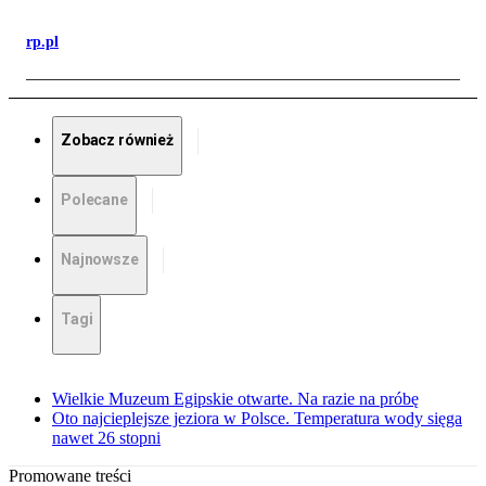
rp.pl
Zobacz również
Polecane
Najnowsze
Tagi
Wielkie Muzeum Egipskie otwarte. Na razie na próbę
Oto najcieplejsze jeziora w Polsce. Temperatura wody sięga
nawet 26 stopni
Promowane treści