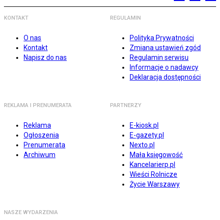
KONTAKT
REGULAMIN
O nas
Polityka Prywatności
Kontakt
Zmiana ustawień zgód
Napisz do nas
Regulamin serwisu
Informacje o nadawcy
Deklaracja dostępności
REKLAMA I PRENUMERATA
PARTNERZY
Reklama
E-kiosk.pl
Ogłoszenia
E-gazety.pl
Prenumerata
Nexto.pl
Archiwum
Mała księgowość
Kancelarierp.pl
Wieści Rolnicze
Życie Warszawy
NASZE WYDARZENIA