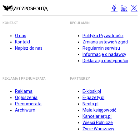
KONTAKT
REGULAMIN
O nas
Polityka Prywatności
Kontakt
Zmiana ustawień zgód
Napisz do nas
Regulamin serwisu
Informacje o nadawcy
Deklaracja dostępności
REKLAMA I PRENUMERATA
PARTNERZY
Reklama
E-kiosk.pl
Ogłoszenia
E-gazety.pl
Prenumerata
Nexto.pl
Archiwum
Mała księgowość
Kancelarierp.pl
Wieści Rolnicze
Życie Warszawy