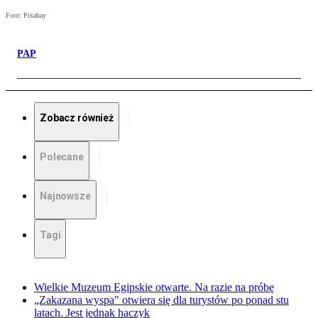
Foto: Pixabay
PAP
Zobacz również
Polecane
Najnowsze
Tagi
Wielkie Muzeum Egipskie otwarte. Na razie na próbę
„Zakazana wyspa" otwiera się dla turystów po ponad stu
latach. Jest jednak haczyk