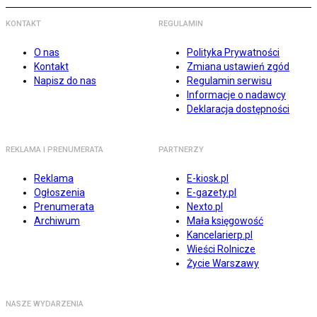
KONTAKT
REGULAMIN
O nas
Polityka Prywatności
Kontakt
Zmiana ustawień zgód
Napisz do nas
Regulamin serwisu
Informacje o nadawcy
Deklaracja dostępności
REKLAMA I PRENUMERATA
PARTNERZY
Reklama
E-kiosk.pl
Ogłoszenia
E-gazety.pl
Prenumerata
Nexto.pl
Archiwum
Mała księgowość
Kancelarierp.pl
Wieści Rolnicze
Życie Warszawy
NASZE WYDARZENIA