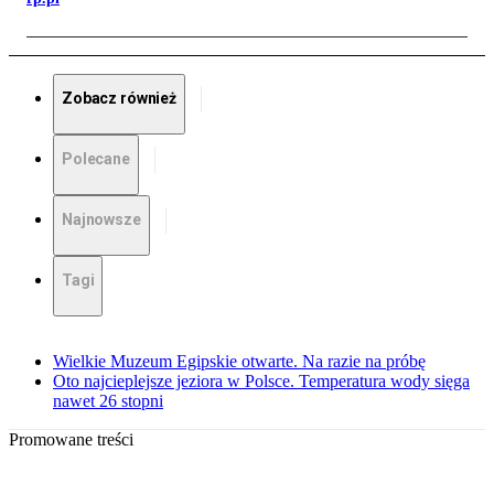
Zobacz również
Polecane
Najnowsze
Tagi
Wielkie Muzeum Egipskie otwarte. Na razie na próbę
Oto najcieplejsze jeziora w Polsce. Temperatura wody sięga
nawet 26 stopni
Promowane treści