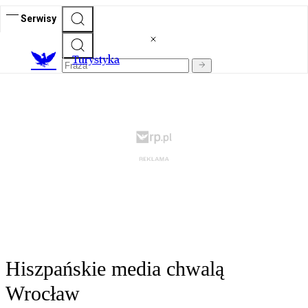
Serwisy
T
urystyka
Hiszpańskie media chwalą
Wrocław