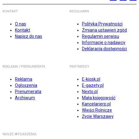
KONTAKT
REGULAMIN
O nas
Polityka Prywatności
Kontakt
Zmiana ustawień zgód
Napisz do nas
Regulamin serwisu
Informacje o nadawcy
Deklaracja dostępności
REKLAMA I PRENUMERATA
PARTNERZY
Reklama
E-kiosk.pl
Ogłoszenia
E-gazety.pl
Prenumerata
Nexto.pl
Archiwum
Mała księgowość
Kancelarierp.pl
Wieści Rolnicze
Życie Warszawy
NASZE WYDARZENIA