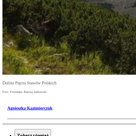
Dolina Pięciu Stawów Polskich
Foto: Fotorzepa, Bartosz Jankowski
Agnieszka Kazimierczuk
Zobacz również