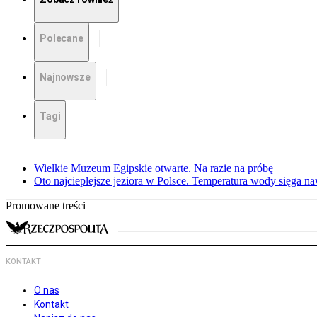
Polecane
Najnowsze
Tagi
Wielkie Muzeum Egipskie otwarte. Na razie na próbę
Oto najcieplejsze jeziora w Polsce. Temperatura wody sięga na
Promowane treści
KONTAKT
O nas
Kontakt