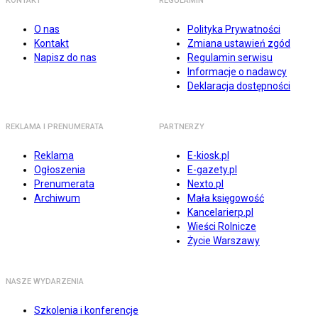
KONTAKT
REGULAMIN
O nas
Polityka Prywatności
Kontakt
Zmiana ustawień zgód
Napisz do nas
Regulamin serwisu
Informacje o nadawcy
Deklaracja dostępności
REKLAMA I PRENUMERATA
PARTNERZY
Reklama
E-kiosk.pl
Ogłoszenia
E-gazety.pl
Prenumerata
Nexto.pl
Archiwum
Mała księgowość
Kancelarierp.pl
Wieści Rolnicze
Życie Warszawy
NASZE WYDARZENIA
Szkolenia i konferencje