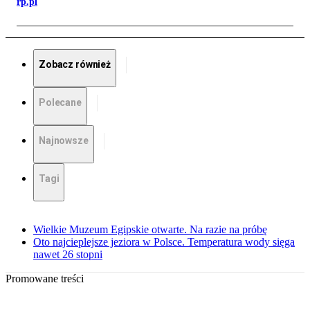
rp.pl
Zobacz również
Polecane
Najnowsze
Tagi
Wielkie Muzeum Egipskie otwarte. Na razie na próbę
Oto najcieplejsze jeziora w Polsce. Temperatura wody sięga
nawet 26 stopni
Promowane treści