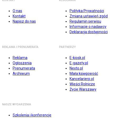
KONTAKT
REGULAMIN
O nas
Polityka Prywatności
Kontakt
Zmiana ustawień zgód
Napisz do nas
Regulamin serwisu
Informacje o nadawcy
Deklaracja dostępności
REKLAMA I PRENUMERATA
PARTNERZY
Reklama
E-kiosk.pl
Ogłoszenia
E-gazety.pl
Prenumerata
Nexto.pl
Archiwum
Mała księgowość
Kancelarierp.pl
Wieści Rolnicze
Życie Warszawy
NASZE WYDARZENIA
Szkolenia i konferencje