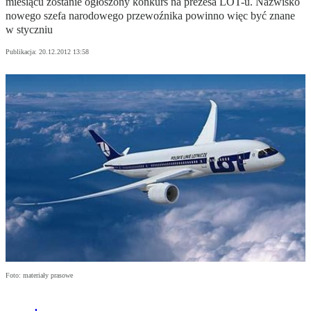
miesiącu zostanie ogłoszony konkurs na prezesa LOT-u. Nazwisko
nowego szefa narodowego przewoźnika powinno więc być znane
w styczniu
Publikacja:
20.12.2012 13:58
Foto: materiały prasowe