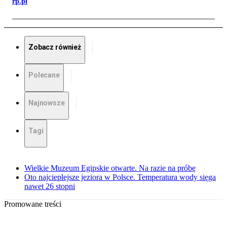
rp.pl
Zobacz również
Polecane
Najnowsze
Tagi
Wielkie Muzeum Egipskie otwarte. Na razie na próbę
Oto najcieplejsze jeziora w Polsce. Temperatura wody sięga
nawet 26 stopni
Promowane treści