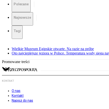
Polecane
Najnowsze
Tagi
Wielkie Muzeum Egipskie otwarte. Na razie na próbę
Oto najcieplejsze jeziora w Polsce. Temperatura wody sięga na
Promowane treści
KONTAKT
O nas
Kontakt
Napisz do nas