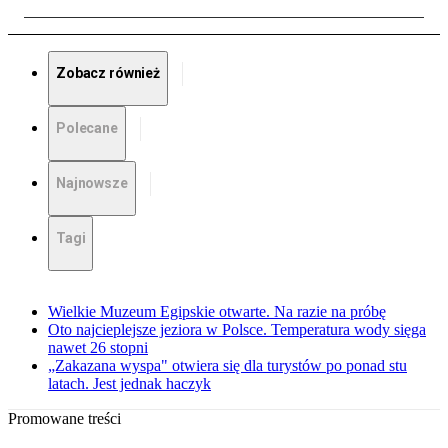
Zobacz również
Polecane
Najnowsze
Tagi
Wielkie Muzeum Egipskie otwarte. Na razie na próbę
Oto najcieplejsze jeziora w Polsce. Temperatura wody sięga
nawet 26 stopni
„Zakazana wyspa" otwiera się dla turystów po ponad stu
latach. Jest jednak haczyk
Promowane treści