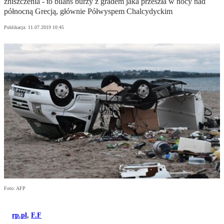
zniszczenia - to bilans burzy z gradem jaka przeszła w nocy nad
północną Grecją, głównie Półwyspem Chalcydyckim
Publikacja:
11.07.2019 10:45
4 zdjęcia
Zobacz
Foto: AFP
rp.pl
,
F.F