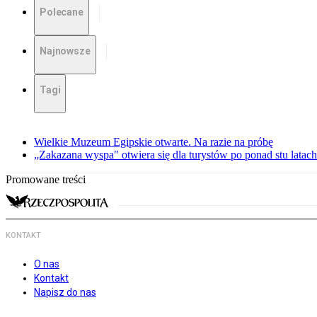
Polecane
Najnowsze
Tagi
Wielkie Muzeum Egipskie otwarte. Na razie na próbę
„Zakazana wyspa" otwiera się dla turystów po ponad stu latach
Promowane treści
KONTAKT
O nas
Kontakt
Napisz do nas