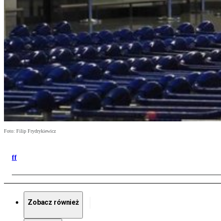
Foto: Filip Frydrykiewicz
ff
Zobacz również