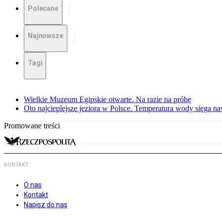
Polecane
Najnowsze
Tagi
Wielkie Muzeum Egipskie otwarte. Na razie na próbę
Oto najcieplejsze jeziora w Polsce. Temperatura wody sięga na
Promowane treści
KONTAKT
O nas
Kontakt
Napisz do nas