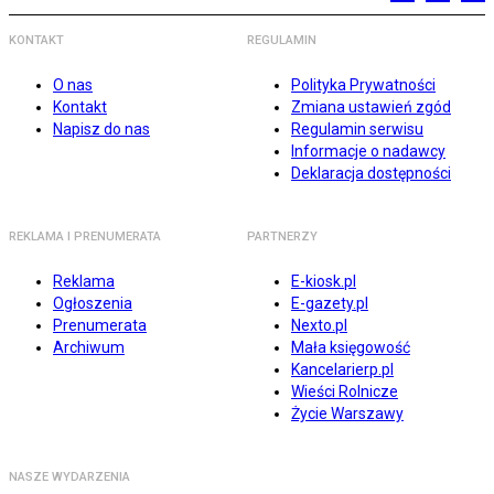
KONTAKT
REGULAMIN
O nas
Polityka Prywatności
Kontakt
Zmiana ustawień zgód
Napisz do nas
Regulamin serwisu
Informacje o nadawcy
Deklaracja dostępności
REKLAMA I PRENUMERATA
PARTNERZY
Reklama
E-kiosk.pl
Ogłoszenia
E-gazety.pl
Prenumerata
Nexto.pl
Archiwum
Mała księgowość
Kancelarierp.pl
Wieści Rolnicze
Życie Warszawy
NASZE WYDARZENIA