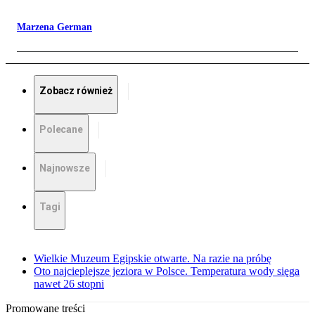
Marzena German
Zobacz również
Polecane
Najnowsze
Tagi
Wielkie Muzeum Egipskie otwarte. Na razie na próbę
Oto najcieplejsze jeziora w Polsce. Temperatura wody sięga
nawet 26 stopni
Promowane treści