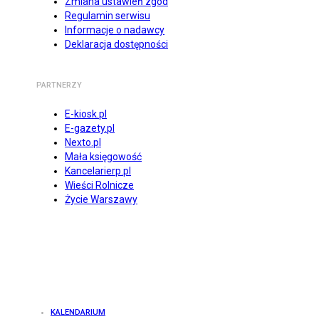
Zmiana ustawień zgód
Regulamin serwisu
Informacje o nadawcy
Deklaracja dostępności
PARTNERZY
E-kiosk.pl
E-gazety.pl
Nexto.pl
Mała księgowość
Kancelarierp.pl
Wieści Rolnicze
Życie Warszawy
KALENDARIUM