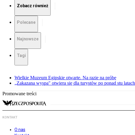
Zobacz również
Polecane
Najnowsze
Tagi
Wielkie Muzeum Egipskie otwarte. Na razie na próbę
„Zakazana wyspa" otwiera się dla turystów po ponad stu latach
Promowane treści
KONTAKT
O nas