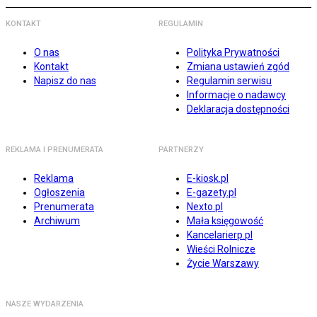
KONTAKT
REGULAMIN
O nas
Polityka Prywatności
Kontakt
Zmiana ustawień zgód
Napisz do nas
Regulamin serwisu
Informacje o nadawcy
Deklaracja dostępności
REKLAMA I PRENUMERATA
PARTNERZY
Reklama
E-kiosk.pl
Ogłoszenia
E-gazety.pl
Prenumerata
Nexto.pl
Archiwum
Mała księgowość
Kancelarierp.pl
Wieści Rolnicze
Życie Warszawy
NASZE WYDARZENIA