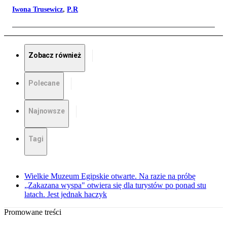
Iwona Trusewicz
,
P.R
Zobacz również
Polecane
Najnowsze
Tagi
Wielkie Muzeum Egipskie otwarte. Na razie na próbę
„Zakazana wyspa" otwiera się dla turystów po ponad stu
latach. Jest jednak haczyk
Promowane treści