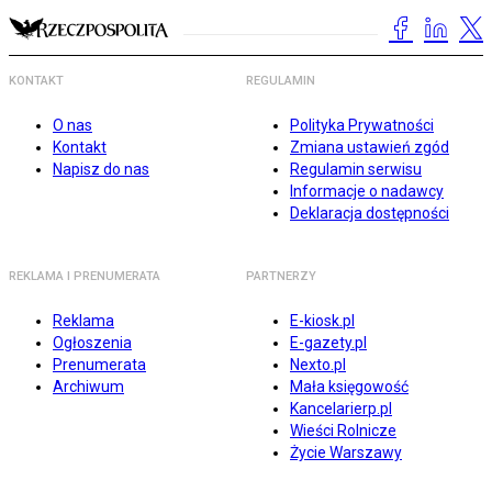
KONTAKT
REGULAMIN
O nas
Polityka Prywatności
Kontakt
Zmiana ustawień zgód
Napisz do nas
Regulamin serwisu
Informacje o nadawcy
Deklaracja dostępności
REKLAMA I PRENUMERATA
PARTNERZY
Reklama
E-kiosk.pl
Ogłoszenia
E-gazety.pl
Prenumerata
Nexto.pl
Archiwum
Mała księgowość
Kancelarierp.pl
Wieści Rolnicze
Życie Warszawy