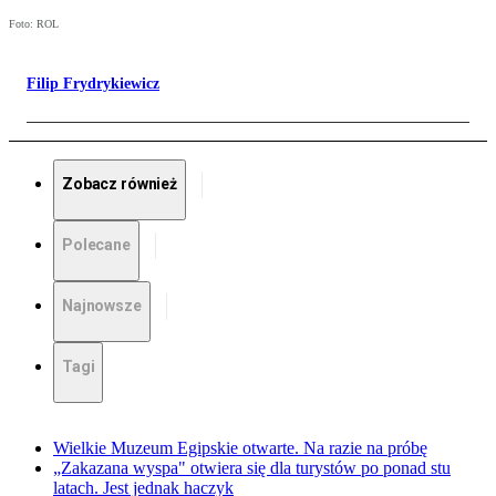
Foto: ROL
Filip Frydrykiewicz
Zobacz również
Polecane
Najnowsze
Tagi
Wielkie Muzeum Egipskie otwarte. Na razie na próbę
„Zakazana wyspa" otwiera się dla turystów po ponad stu
latach. Jest jednak haczyk