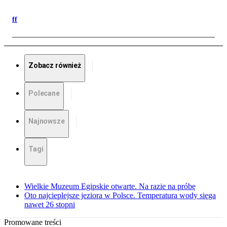
ff
Zobacz również
Polecane
Najnowsze
Tagi
Wielkie Muzeum Egipskie otwarte. Na razie na próbę
Oto najcieplejsze jeziora w Polsce. Temperatura wody sięga
nawet 26 stopni
Promowane treści