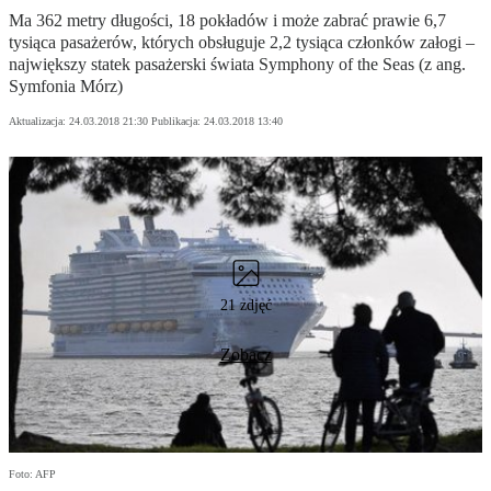
Ma 362 metry długości, 18 pokładów i może zabrać prawie 6,7
tysiąca pasażerów, których obsługuje 2,2 tysiąca członków załogi –
największy statek pasażerski świata Symphony of the Seas (z ang.
Symfonia Mórz)
Aktualizacja:
24.03.2018 21:30
Publikacja:
24.03.2018 13:40
21 zdjęć
Zobacz
Foto: AFP