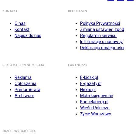
KONTAKT
REGULAMIN
O nas
Polityka Prywatności
Kontakt
Zmiana ustawień zgód
Napisz do nas
Regulamin serwisu
Informacje o nadawcy
Deklaracja dostępności
REKLAMA I PRENUMERATA
PARTNERZY
Reklama
E-kiosk.pl
Ogłoszenia
E-gazety.pl
Prenumerata
Nexto.pl
Archiwum
Mała księgowość
Kancelarierp.pl
Wieści Rolnicze
Życie Warszawy
NASZE WYDARZENIA