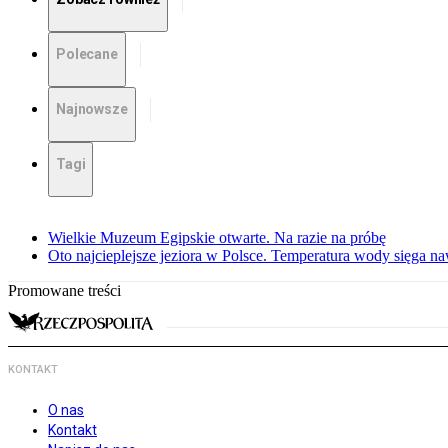
Polecane
Najnowsze
Tagi
Wielkie Muzeum Egipskie otwarte. Na razie na próbę
Oto najcieplejsze jeziora w Polsce. Temperatura wody sięga na
Promowane treści
KONTAKT
O nas
Kontakt