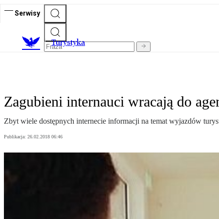
Serwisy
T
urystyka
Zagubieni internauci wracają do ag
Zbyt wiele dostępnych internecie informacji na temat wyjazdów tury
Publikacja:
26.02.2018 06:46