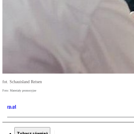
fot. Schauisland Reisen
Foto: Materiały promocyjne
rp.pl
Zobacz również