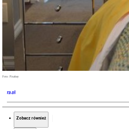
Foto: Pixabay
rp.pl
Zobacz również