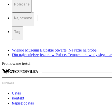
Polecane
Najnowsze
Tagi
Wielkie Muzeum Egipskie otwarte. Na razie na próbę
Oto najcieplejsze jeziora w Polsce. Temperatura wody sięga na
Promowane treści
KONTAKT
O nas
Kontakt
Napisz do nas