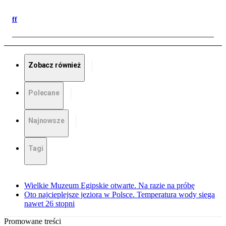
ff
Zobacz również
Polecane
Najnowsze
Tagi
Wielkie Muzeum Egipskie otwarte. Na razie na próbę
Oto najcieplejsze jeziora w Polsce. Temperatura wody sięga
nawet 26 stopni
Promowane treści