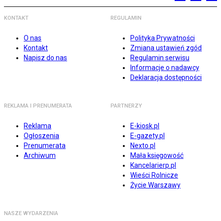
KONTAKT
REGULAMIN
O nas
Polityka Prywatności
Kontakt
Zmiana ustawień zgód
Napisz do nas
Regulamin serwisu
Informacje o nadawcy
Deklaracja dostępności
REKLAMA I PRENUMERATA
PARTNERZY
Reklama
E-kiosk.pl
Ogłoszenia
E-gazety.pl
Prenumerata
Nexto.pl
Archiwum
Mała księgowość
Kancelarierp.pl
Wieści Rolnicze
Życie Warszawy
NASZE WYDARZENIA