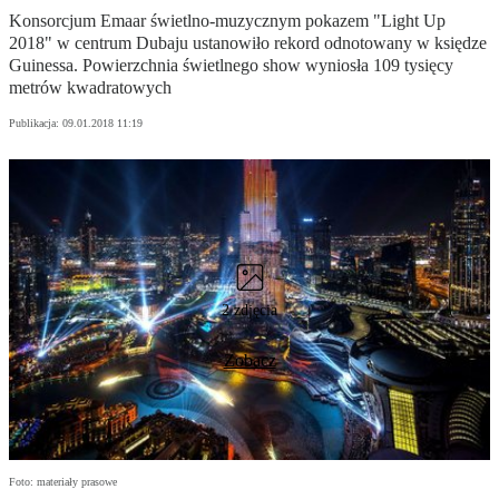
Konsorcjum Emaar świetlno-muzycznym pokazem "Light Up
2018" w centrum Dubaju ustanowiło rekord odnotowany w księdze
Guinessa. Powierzchnia świetlnego show wyniosła 109 tysięcy
metrów kwadratowych
Publikacja:
09.01.2018 11:19
2 zdjęcia
Zobacz
Foto: materiały prasowe