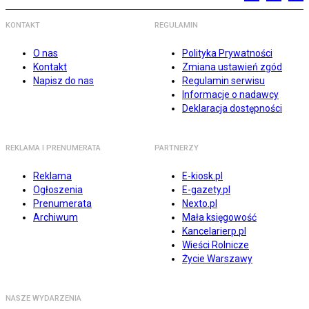
KONTAKT
REGULAMIN
O nas
Polityka Prywatności
Kontakt
Zmiana ustawień zgód
Napisz do nas
Regulamin serwisu
Informacje o nadawcy
Deklaracja dostępności
REKLAMA I PRENUMERATA
PARTNERZY
Reklama
E-kiosk.pl
Ogłoszenia
E-gazety.pl
Prenumerata
Nexto.pl
Archiwum
Mała księgowość
Kancelarierp.pl
Wieści Rolnicze
Życie Warszawy
NASZE WYDARZENIA