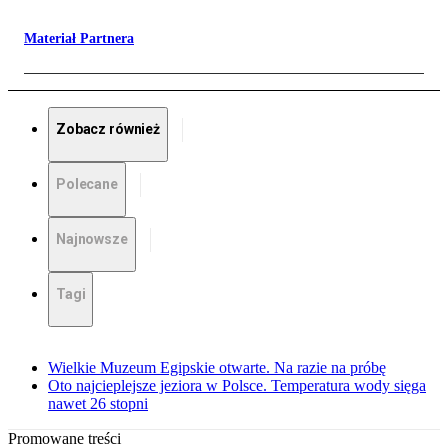
Materiał Partnera
Zobacz również
Polecane
Najnowsze
Tagi
Wielkie Muzeum Egipskie otwarte. Na razie na próbę
Oto najcieplejsze jeziora w Polsce. Temperatura wody sięga
nawet 26 stopni
Promowane treści