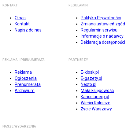
KONTAKT
REGULAMIN
O nas
Polityka Prywatności
Kontakt
Zmiana ustawień zgód
Napisz do nas
Regulamin serwisu
Informacje o nadawcy
Deklaracja dostępności
REKLAMA I PRENUMERATA
PARTNERZY
Reklama
E-kiosk.pl
Ogłoszenia
E-gazety.pl
Prenumerata
Nexto.pl
Archiwum
Mała księgowość
Kancelarierp.pl
Wieści Rolnicze
Życie Warszawy
NASZE WYDARZENIA