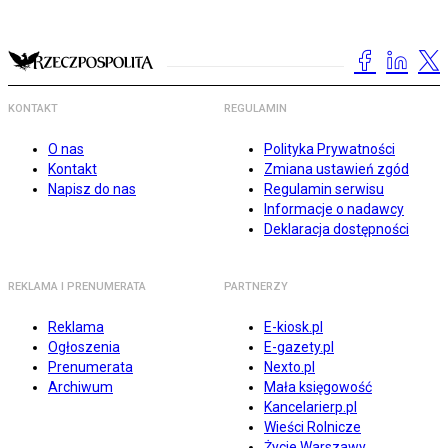
KONTAKT
REGULAMIN
O nas
Polityka Prywatności
Kontakt
Zmiana ustawień zgód
Napisz do nas
Regulamin serwisu
Informacje o nadawcy
Deklaracja dostępności
REKLAMA I PRENUMERATA
PARTNERZY
Reklama
E-kiosk.pl
Ogłoszenia
E-gazety.pl
Prenumerata
Nexto.pl
Archiwum
Mała księgowość
Kancelarierp.pl
Wieści Rolnicze
Życie Warszawy