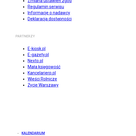
Zmiana ustawień zgód
Regulamin serwisu
Informacje o nadawcy
Deklaracja dostępności
PARTNERZY
E-kiosk.pl
E-gazety.pl
Nexto.pl
Mała księgowość
Kancelarierp.pl
Wieści Rolnicze
Życie Warszawy
KALENDARIUM