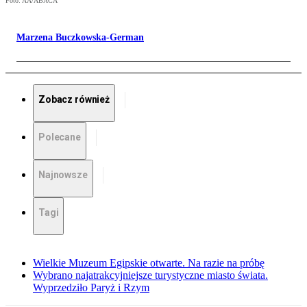
Foto: AA/ABACA
Marzena Buczkowska-German
Zobacz również
Polecane
Najnowsze
Tagi
Wielkie Muzeum Egipskie otwarte. Na razie na próbę
Wybrano najatrakcyjniejsze turystyczne miasto świata.
Wyprzedziło Paryż i Rzym