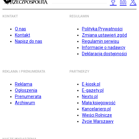
KONTAKT
REGULAMIN
O nas
Polityka Prywatności
Kontakt
Zmiana ustawień zgód
Napisz do nas
Regulamin serwisu
Informacje o nadawcy
Deklaracja dostępności
REKLAMA I PRENUMERATA
PARTNERZY
Reklama
E-kiosk.pl
Ogłoszenia
E-gazety.pl
Prenumerata
Nexto.pl
Archiwum
Mała księgowość
Kancelarierp.pl
Wieści Rolnicze
Życie Warszawy