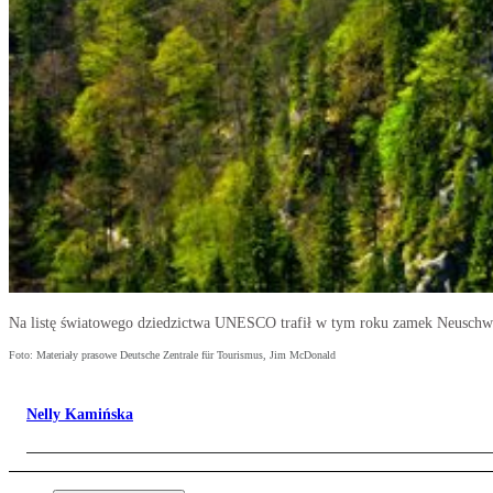
Na listę światowego dziedzictwa UNESCO trafił w tym roku zamek Neuschw
Foto: Materiały prasowe Deutsche Zentrale für Tourismus, Jim McDonald
Nelly Kamińska