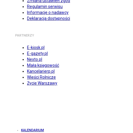
Zmiana ustawień zgód
Regulamin serwisu
Informacje o nadawcy
Deklaracja dostępności
PARTNERZY
E-kiosk.pl
E-gazety.pl
Nexto.pl
Mała księgowość
Kancelarierp.pl
Wieści Rolnicze
Życie Warszawy
KALENDARIUM