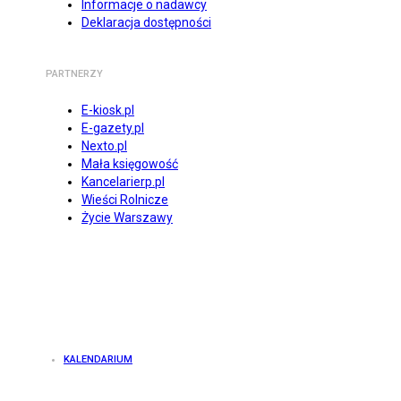
Informacje o nadawcy
Deklaracja dostępności
PARTNERZY
E-kiosk.pl
E-gazety.pl
Nexto.pl
Mała księgowość
Kancelarierp.pl
Wieści Rolnicze
Życie Warszawy
KALENDARIUM