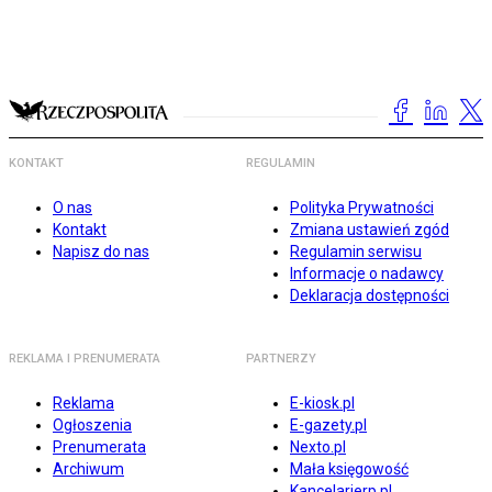
KONTAKT
REGULAMIN
O nas
Polityka Prywatności
Kontakt
Zmiana ustawień zgód
Napisz do nas
Regulamin serwisu
Informacje o nadawcy
Deklaracja dostępności
REKLAMA I PRENUMERATA
PARTNERZY
Reklama
E-kiosk.pl
Ogłoszenia
E-gazety.pl
Prenumerata
Nexto.pl
Archiwum
Mała księgowość
Kancelarierp.pl