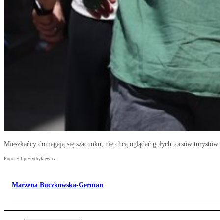
Mieszkańcy domagają się szacunku, nie chcą oglądać gołych torsów turystów
Foto: Filip Frydrykiewicz
Marzena Buczkowska-German