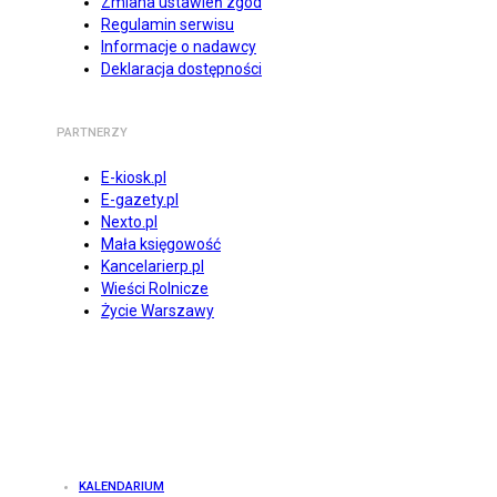
Zmiana ustawień zgód
Regulamin serwisu
Informacje o nadawcy
Deklaracja dostępności
PARTNERZY
E-kiosk.pl
E-gazety.pl
Nexto.pl
Mała księgowość
Kancelarierp.pl
Wieści Rolnicze
Życie Warszawy
KALENDARIUM