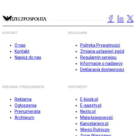
KONTAKT
REGULAMIN
O nas
Polityka Prywatności
Kontakt
Zmiana ustawień zgód
Napisz do nas
Regulamin serwisu
Informacje o nadawcy
Deklaracja dostępności
REKLAMA I PRENUMERATA
PARTNERZY
Reklama
E-kiosk.pl
Ogłoszenia
E-gazety.pl
Prenumerata
Nexto.pl
Archiwum
Mała księgowość
Kancelarierp.pl
Wieści Rolnicze
Życie Warszawy