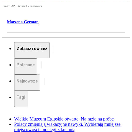
Foto: PAP, Dariusz Delmanowicz
Marzena German
Zobacz również
Polecane
Najnowsze
Tagi
Wielkie Muzeum Egipskie otwarte. Na razie na próbę
Polacy zmieniają wakacyjne nawyki. Wybierają mniejsze
miejscowości i noclegi z kuchnią