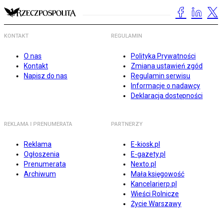
KONTAKT
REGULAMIN
O nas
Polityka Prywatności
Kontakt
Zmiana ustawień zgód
Napisz do nas
Regulamin serwisu
Informacje o nadawcy
Deklaracja dostępności
REKLAMA I PRENUMERATA
PARTNERZY
Reklama
E-kiosk.pl
Ogłoszenia
E-gazety.pl
Prenumerata
Nexto.pl
Archiwum
Mała księgowość
Kancelarierp.pl
Wieści Rolnicze
Życie Warszawy