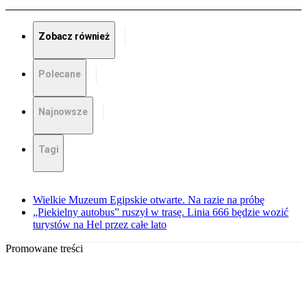
Zobacz również
Polecane
Najnowsze
Tagi
Wielkie Muzeum Egipskie otwarte. Na razie na próbę
„Piekielny autobus” ruszył w trasę. Linia 666 będzie wozić
turystów na Hel przez całe lato
Promowane treści