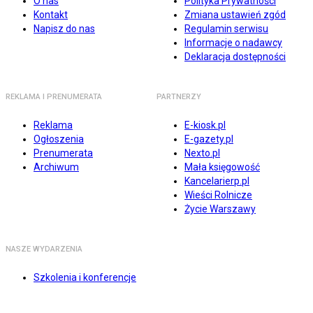
O nas
Polityka Prywatności
Kontakt
Zmiana ustawień zgód
Napisz do nas
Regulamin serwisu
Informacje o nadawcy
Deklaracja dostępności
REKLAMA I PRENUMERATA
PARTNERZY
Reklama
E-kiosk.pl
Ogłoszenia
E-gazety.pl
Prenumerata
Nexto.pl
Archiwum
Mała księgowość
Kancelarierp.pl
Wieści Rolnicze
Życie Warszawy
NASZE WYDARZENIA
Szkolenia i konferencje