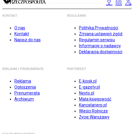
KONTAKT
REGULAMIN
O nas
Polityka Prywatności
Kontakt
Zmiana ustawień zgód
Napisz do nas
Regulamin serwisu
Informacje o nadawcy
Deklaracja dostępności
REKLAMA I PRENUMERATA
PARTNERZY
Reklama
E-kiosk.pl
Ogłoszenia
E-gazety.pl
Prenumerata
Nexto.pl
Archiwum
Mała księgowość
Kancelarierp.pl
Wieści Rolnicze
Życie Warszawy