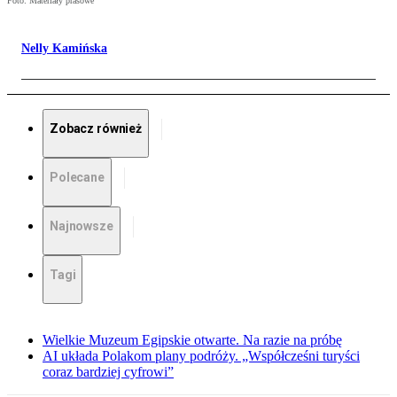
Foto: Materiały prasowe
Nelly Kamińska
Zobacz również
Polecane
Najnowsze
Tagi
Wielkie Muzeum Egipskie otwarte. Na razie na próbę
AI układa Polakom plany podróży. „Współcześni turyści
coraz bardziej cyfrowi”