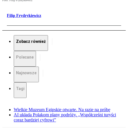
Foto: Filip Frydrykiewicz
Filip Frydrykiewicz
Zobacz również
Polecane
Najnowsze
Tagi
Wielkie Muzeum Egipskie otwarte. Na razie na próbę
AI układa Polakom plany podróży. „Współcześni turyści
coraz bardziej cyfrowi”