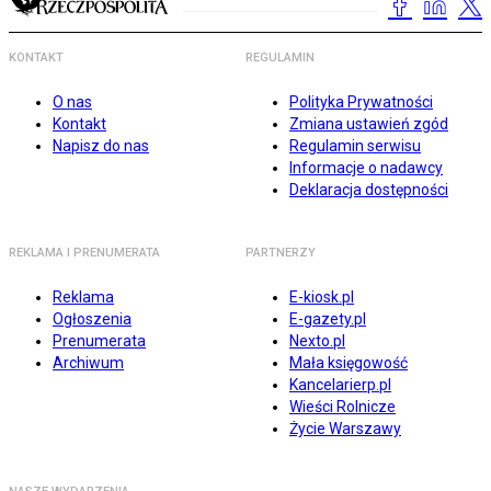
KONTAKT
REGULAMIN
O nas
Polityka Prywatności
Kontakt
Zmiana ustawień zgód
Napisz do nas
Regulamin serwisu
Informacje o nadawcy
Deklaracja dostępności
REKLAMA I PRENUMERATA
PARTNERZY
Reklama
E-kiosk.pl
Ogłoszenia
E-gazety.pl
Prenumerata
Nexto.pl
Archiwum
Mała księgowość
Kancelarierp.pl
Wieści Rolnicze
Życie Warszawy