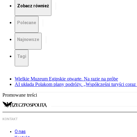
Zobacz również
Polecane
Najnowsze
Tagi
Wielkie Muzeum Egipskie otwarte. Na razie na próbę
AI układa Polakom plany podróży. „Współcześni turyści coraz 
Promowane treści
KONTAKT
O nas