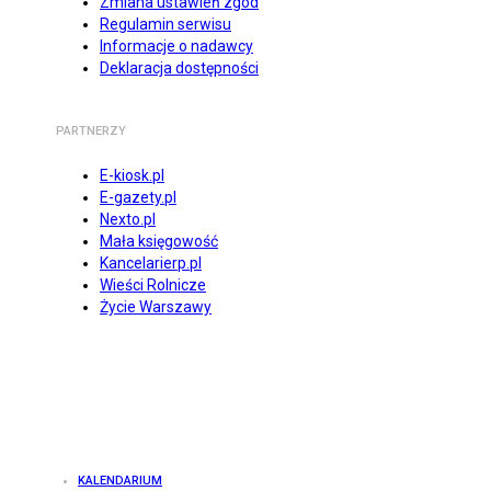
Zmiana ustawień zgód
Regulamin serwisu
Informacje o nadawcy
Deklaracja dostępności
PARTNERZY
E-kiosk.pl
E-gazety.pl
Nexto.pl
Mała księgowość
Kancelarierp.pl
Wieści Rolnicze
Życie Warszawy
KALENDARIUM