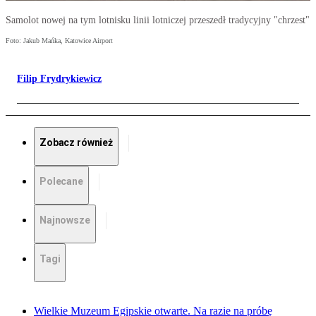
Samolot nowej na tym lotnisku linii lotniczej przeszedł tradycyjny "chrzest"
Foto: Jakub Mańka, Katowice Airport
Filip Frydrykiewicz
Zobacz również
Polecane
Najnowsze
Tagi
Wielkie Muzeum Egipskie otwarte. Na razie na próbę