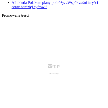
AI układa Polakom plany podróży. „Współcześni turyści
coraz bardziej cyfrowi”
Promowane treści