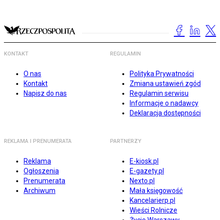
KONTAKT
REGULAMIN
O nas
Polityka Prywatności
Kontakt
Zmiana ustawień zgód
Napisz do nas
Regulamin serwisu
Informacje o nadawcy
Deklaracja dostępności
REKLAMA I PRENUMERATA
PARTNERZY
Reklama
E-kiosk.pl
Ogłoszenia
E-gazety.pl
Prenumerata
Nexto.pl
Archiwum
Mała księgowość
Kancelarierp.pl
Wieści Rolnicze