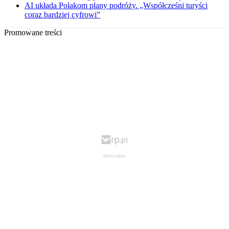
AI układa Polakom plany podróży. „Współcześni turyści
coraz bardziej cyfrowi”
Promowane treści