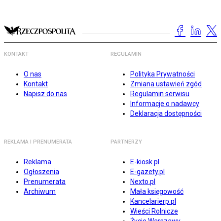
KONTAKT
REGULAMIN
O nas
Polityka Prywatności
Kontakt
Zmiana ustawień zgód
Napisz do nas
Regulamin serwisu
Informacje o nadawcy
Deklaracja dostępności
REKLAMA I PRENUMERATA
PARTNERZY
Reklama
E-kiosk.pl
Ogłoszenia
E-gazety.pl
Prenumerata
Nexto.pl
Archiwum
Mała księgowość
Kancelarierp.pl
Wieści Rolnicze