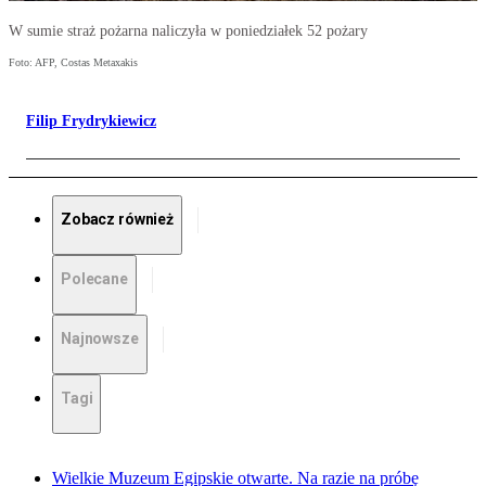
W sumie straż pożarna naliczyła w poniedziałek 52 pożary
Foto: AFP, Costas Metaxakis
Filip Frydrykiewicz
Zobacz również
Polecane
Najnowsze
Tagi
Wielkie Muzeum Egipskie otwarte. Na razie na próbę