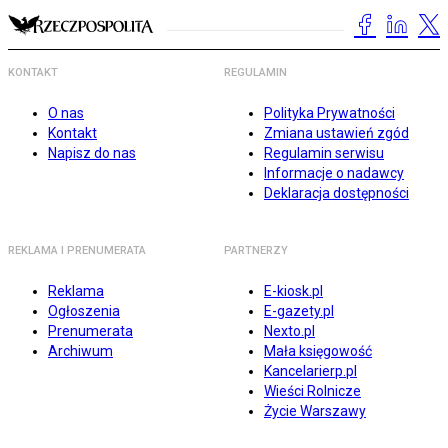
KONTAKT
REGULAMIN
O nas
Polityka Prywatności
Kontakt
Zmiana ustawień zgód
Napisz do nas
Regulamin serwisu
Informacje o nadawcy
Deklaracja dostępności
REKLAMA I PRENUMERATA
PARTNERZY
Reklama
E-kiosk.pl
Ogłoszenia
E-gazety.pl
Prenumerata
Nexto.pl
Archiwum
Mała księgowość
Kancelarierp.pl
Wieści Rolnicze
Życie Warszawy