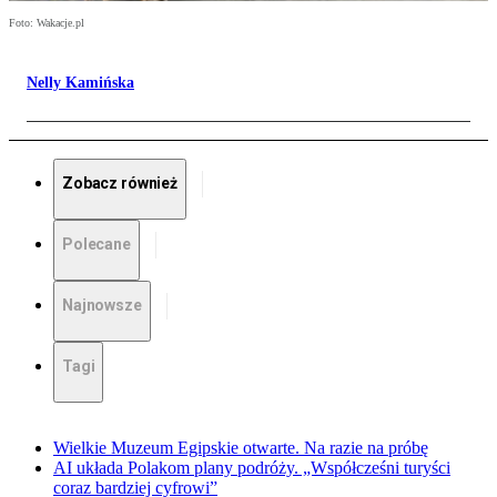
Foto: Wakacje.pl
Nelly Kamińska
Zobacz również
Polecane
Najnowsze
Tagi
Wielkie Muzeum Egipskie otwarte. Na razie na próbę
AI układa Polakom plany podróży. „Współcześni turyści
coraz bardziej cyfrowi”