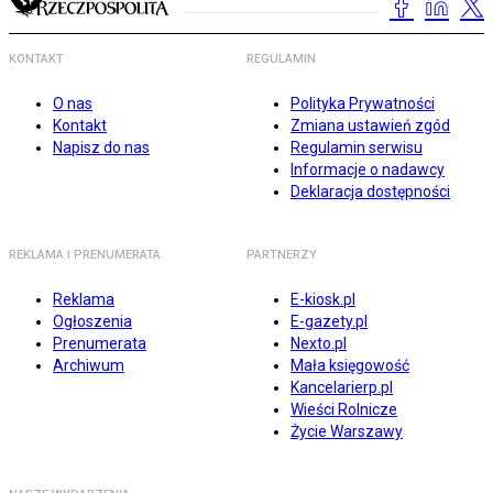
KONTAKT
REGULAMIN
O nas
Polityka Prywatności
Kontakt
Zmiana ustawień zgód
Napisz do nas
Regulamin serwisu
Informacje o nadawcy
Deklaracja dostępności
REKLAMA I PRENUMERATA
PARTNERZY
Reklama
E-kiosk.pl
Ogłoszenia
E-gazety.pl
Prenumerata
Nexto.pl
Archiwum
Mała księgowość
Kancelarierp.pl
Wieści Rolnicze
Życie Warszawy